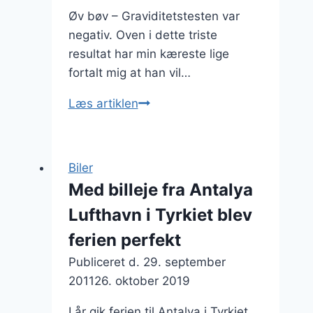
Øv bøv – Graviditetstesten var
negativ. Oven i dette triste
resultat har min kæreste lige
fortalt mig at han vil…
Min
Læs artiklen
kæreste
skal
have
Biler
solfilm
Med billeje fra Antalya
AKA
Lufthavn i Tyrkiet blev
tonede
ruder!
ferien perfekt
Publiceret d.
29. september
2011
26. oktober 2019
I år gik ferien til Antalya i Tyrkiet,