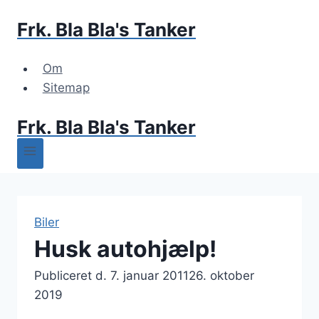
Fortsæt
Frk. Bla Bla's Tanker
til
indhold
Om
Sitemap
Frk. Bla Bla's Tanker
Biler
Husk autohjælp!
Publiceret d.
7. januar 2011
26. oktober
2019