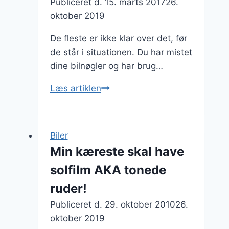
Publiceret d.
15. marts 2017
26.
Gran
oktober 2019
Canaria
i
De fleste er ikke klar over det, før
god
de står i situationen. Du har mistet
tid!
dine bilnøgler og har brug…
Skal
Læs artiklen
du
bruge
en
Biler
låsesmed
Min kæreste skal have
til
solfilm AKA tonede
din
bil
ruder!
og
Publiceret d.
29. oktober 2010
26.
bilnøgler?
oktober 2019