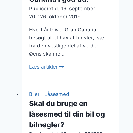
Publiceret d.
16. september
2011
26. oktober 2019
Hvert år bliver Gran Canaria
besøgt af et hav af turister, især
fra den vestlige del af verden.
Øens skønne…
Skal
Læs artiklen
I
på
ferie?
Biler
|
Låsesmed
Book
Skal du bruge en
nu
låsesmed til din bil og
jeres
billeje
bilnøgler?
i