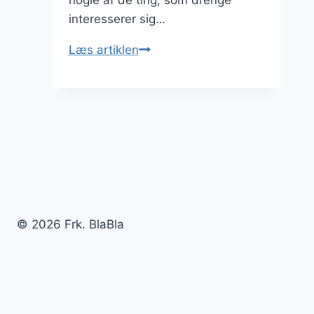
interesserer sig…
Jeg
Læs artiklen
har
fundet
nogle,
der
laver
billig
solfilm
med
garanti
© 2026 Frk. BlaBla
Om
Sitemap