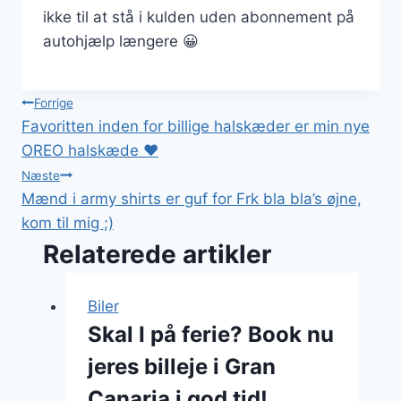
ikke til at stå i kulden uden abonnement på
autohjælp længere 😀
Indlægsnavigation
Forrige
Favoritten inden for billige halskæder er min nye
OREO halskæde ♥
Næste
Mænd i army shirts er guf for Frk bla bla’s øjne,
kom til mig ;)
Relaterede artikler
Biler
Skal I på ferie? Book nu
jeres billeje i Gran
Canaria i god tid!