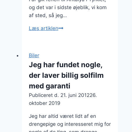
og det var i sidste øjeblik, vi kom
af sted, så jeg…
Med
Læs artiklen
billeje
fra
Antalya
Biler
Lufthavn
Jeg har fundet nogle,
i
der laver billig solfilm
Tyrkiet
blev
med garanti
ferien
Publiceret d.
21. juni 2012
26.
perfekt
oktober 2019
Jeg har altid været lidt af en
drengepige og interesseret mig for
nogle af de ting, som drenge