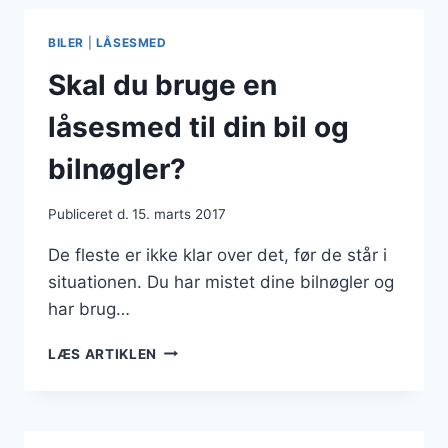
AF
EN
BILER
|
LÅSESMED
LÅSESMED
PÅ
Skal du bruge en
FREDERIKSBERG
låsesmed til din bil og
bilnøgler?
Publiceret d.
15. marts 2017
De fleste er ikke klar over det, før de står i
situationen. Du har mistet dine bilnøgler og
har brug…
SKAL
LÆS ARTIKLEN
DU
BRUGE
EN
LÅSESMED