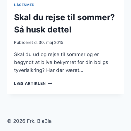
TIL
LÅSESMED
DIN
BIL
Skal du rejse til sommer?
OG
BILNØGLER?
Så husk dette!
Publiceret d.
30. maj 2015
Skal du ud og rejse til sommer og er
begyndt at blive bekymret for din boligs
tyverisikring? Har der været…
SKAL
LÆS ARTIKLEN
DU
REJSE
TIL
SOMMER?
SÅ
HUSK
© 2026 Frk. BlaBla
DETTE!