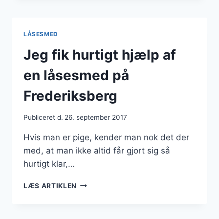
PÅ
FREDERIKSBERG
LÅSESMED
Jeg fik hurtigt hjælp af
en låsesmed på
Frederiksberg
Publiceret d.
26. september 2017
Hvis man er pige, kender man nok det der
med, at man ikke altid får gjort sig så
hurtigt klar,…
JEG
LÆS ARTIKLEN
FIK
HURTIGT
HJÆLP