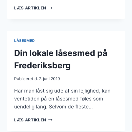
3
LÆS ARTIKLEN
SERVICES
DU
(MÅSKE)
IKKE
VIDSTE,
LÅSESMED
AT
EN
Din lokale låsesmed på
LÅSESMED
TILBYDER
Frederiksberg
Publiceret d.
7. juni 2019
Har man låst sig ude af sin lejlighed, kan
ventetiden på en låsesmed føles som
uendelig lang. Selvom de fleste…
DIN
LÆS ARTIKLEN
LOKALE
LÅSESMED