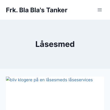
Fortsæt
Frk. Bla Bla's Tanker
til
indhold
Låsesmed