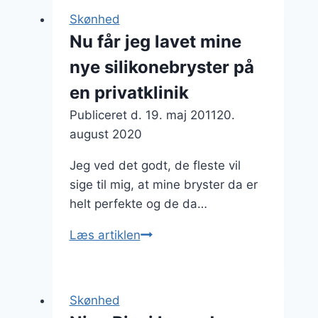
–
Skønhed
sådan
Nu får jeg lavet mine
foregår
nye silikonebryster på
en
brystforstørrelse
en privatklinik
Publiceret d.
19. maj 2011
20.
august 2020
Jeg ved det godt, de fleste vil
sige til mig, at mine bryster da er
helt perfekte og de da…
Nu
Læs artiklen
får
jeg
lavet
Skønhed
mine