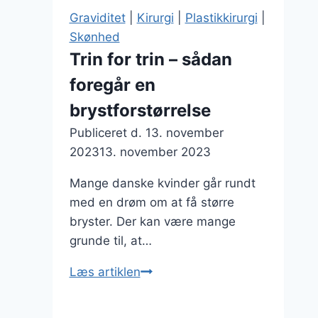
jeg
Graviditet
|
Kirurgi
|
Plastikkirurgi
|
klar
Skønhed
til
Trin for trin – sådan
bikinien
foregår en
;-)
brystforstørrelse
Publiceret d.
13. november
2023
13. november 2023
Mange danske kvinder går rundt
med en drøm om at få større
bryster. Der kan være mange
grunde til, at…
Trin
Læs artiklen
for
trin