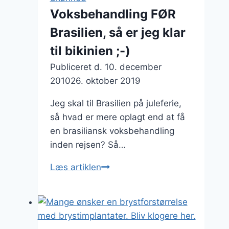
Voksbehandling FØR
Brasilien, så er jeg klar
til bikinien ;-)
Publiceret d.
10. december
2010
26. oktober 2019
Jeg skal til Brasilien på juleferie,
så hvad er mere oplagt end at få
en brasiliansk voksbehandling
inden rejsen? Så…
Voksbehandling
Læs artiklen
FØR
Brasilien,
så
er