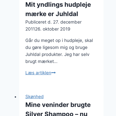
mest
Mit yndlings hudpleje
fantastiske
mærke er Juhldal
parfumer,
har
Publiceret d.
27. december
jeg
2011
26. oktober 2019
opdaget!
Går du meget op i hudpleje, skal
du gøre ligesom mig og bruge
Juhldal produkter. Jeg har selv
brugt mærket…
Mit
Læs artiklen
yndlings
hudpleje
mærke
Skønhed
er
Mine veninder brugte
Juhldal
Silver Shampoo – nu