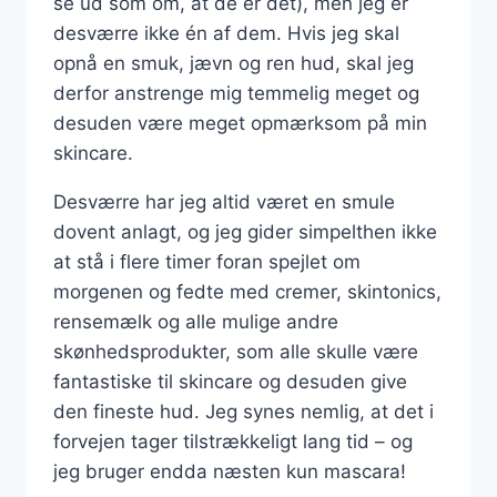
se ud som om, at de er det), men jeg er
desværre ikke én af dem. Hvis jeg skal
opnå en smuk, jævn og ren hud, skal jeg
derfor anstrenge mig temmelig meget og
desuden være meget opmærksom på min
skincare.
Desværre har jeg altid været en smule
dovent anlagt, og jeg gider simpelthen ikke
at stå i flere timer foran spejlet om
morgenen og fedte med cremer, skintonics,
rensemælk og alle mulige andre
skønhedsprodukter, som alle skulle være
fantastiske til skincare og desuden give
den fineste hud. Jeg synes nemlig, at det i
forvejen tager tilstrækkeligt lang tid – og
jeg bruger endda næsten kun mascara!