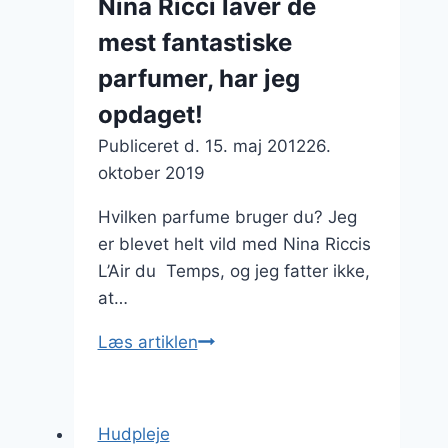
Nina Ricci laver de
nye
mest fantastiske
silikonebryster
på
parfumer, har jeg
en
opdaget!
privatklinik
Publiceret d.
15. maj 2012
26.
oktober 2019
Hvilken parfume bruger du? Jeg
er blevet helt vild med Nina Riccis
L’Air du Temps, og jeg fatter ikke,
at…
Nina
Læs artiklen
Ricci
laver
de
Hudpleje