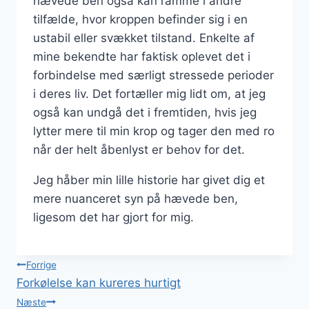
hævede ben også kan ramme i andre
tilfælde, hvor kroppen befinder sig i en
ustabil eller svækket tilstand. Enkelte af
mine bekendte har faktisk oplevet det i
forbindelse med særligt stressede perioder
i deres liv. Det fortæller mig lidt om, at jeg
også kan undgå det i fremtiden, hvis jeg
lytter mere til min krop og tager den med ro
når der helt åbenlyst er behov for det.
Jeg håber min lille historie har givet dig et
mere nuanceret syn på hævede ben,
ligesom det har gjort for mig.
Indlægsnavigation
Forrige
Forkølelse kan kureres hurtigt
Næste