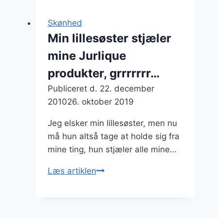
brugte
Silver
Skønhed
Shampoo
Min lillesøster stjæler
–
mine Jurlique
nu
gør
produkter, grrrrrrr…
jeg
Publiceret d.
22. december
det
2010
26. oktober 2019
også
Jeg elsker min lillesøster, men nu
må hun altså tage at holde sig fra
mine ting, hun stjæler alle mine…
Min
Læs artiklen
lillesøster
stjæler
mine