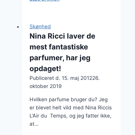
får
jeg
lavet
Skønhed
mine
Nina Ricci laver de
nye
mest fantastiske
silikonebryster
på
parfumer, har jeg
en
opdaget!
privatklinik
Publiceret d.
15. maj 2012
26.
oktober 2019
Hvilken parfume bruger du? Jeg
er blevet helt vild med Nina Riccis
L’Air du Temps, og jeg fatter ikke,
at…