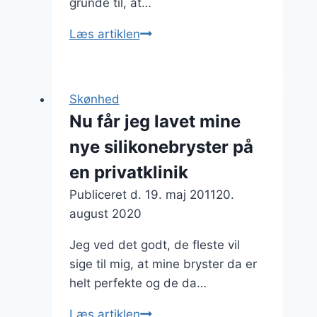
grunde til, at…
Trin
Læs artiklen
for
trin
–
Skønhed
sådan
Nu får jeg lavet mine
foregår
nye silikonebryster på
en
brystforstørrelse
en privatklinik
Publiceret d.
19. maj 2011
20.
august 2020
Jeg ved det godt, de fleste vil
sige til mig, at mine bryster da er
helt perfekte og de da…
Nu
Læs artiklen