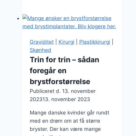
FØR
Brasilien,
så
er
jeg
Graviditet
|
Kirurgi
|
Plastikkirurgi
|
klar
Skønhed
til
Trin for trin – sådan
bikinien
foregår en
;-)
brystforstørrelse
Publiceret d.
13. november
2023
13. november 2023
Mange danske kvinder går rundt
med en drøm om at få større
bryster. Der kan være mange