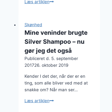
Nina
Læs artiklen
Ricci
laver
de
Skønhed
mest
Mine veninder brugte
fantastiske
Silver Shampoo – nu
parfumer,
har
gør jeg det også
jeg
Publiceret d.
5. september
opdaget!
2017
26. oktober 2019
Kender I det der, når der er en
ting, som alle bliver ved med at
snakke om? Når man ser…
Mine
Læs artiklen
veninder