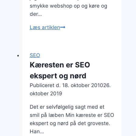
smykke webshop op og køre og
der…
Min
Læs artiklen
venindes
kæreste
siger
SEO
at
Kæresten er SEO
vi
ekspert og nørd
kan
SEO
Publiceret d.
18. oktober 2010
26.
optimere
oktober 2019
vores
Det er selvfølgelig sagt med et
hjemmeside
smil på læben Min kæreste er SEO
ekspert og nørd på det groveste.
Han…