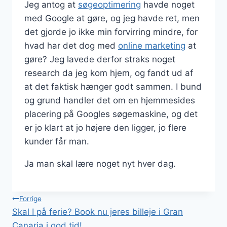
Jeg antog at
søgeoptimering
havde noget
med Google at gøre, og jeg havde ret, men
det gjorde jo ikke min forvirring mindre, for
hvad har det dog med
online marketing
at
gøre? Jeg lavede derfor straks noget
research da jeg kom hjem, og fandt ud af
at det faktisk hænger godt sammen. I bund
og grund handler det om en hjemmesides
placering på Googles søgemaskine, og det
er jo klart at jo højere den ligger, jo flere
kunder får man.
Ja man skal lære noget nyt hver dag.
Indlægsnavigation
Forrige
Skal I på ferie? Book nu jeres billeje i Gran
Canaria i god tid!