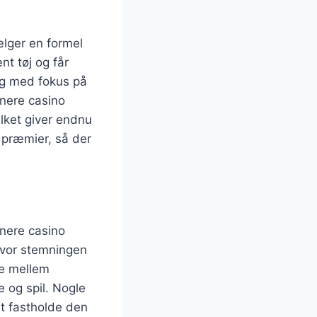
ælger en formel
t tøj og får
ing med fokus på
inere casino
lket giver endnu
 præmier, så der
nere casino
hvor stemningen
se mellem
 og spil. Nogle
at fastholde den