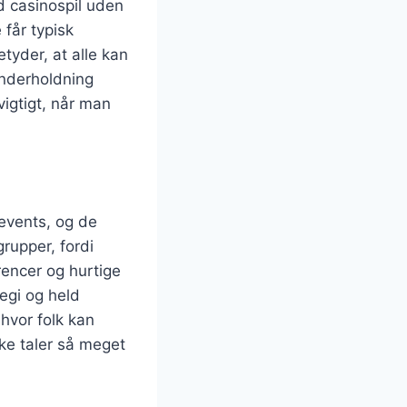
ed casinospil uden
 får typisk
tyder, at alle kan
 underholdning
vigtigt, når man
 events, og de
grupper, fordi
encer og hurtige
tegi og held
 hvor folk kan
ke taler så meget