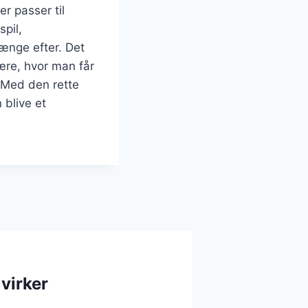
r passer til
pil,
ænge efter. Det
ære, hvor man får
 Med den rette
 blive et
 virker