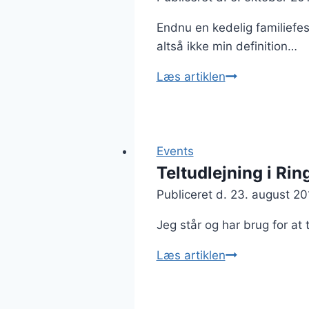
Endnu en kedelig familiefest
altså ikke min definition…
Tryk
Læs artiklen
på
tøj
–
Tryk
Events
på
Teltudlejning i Rin
T-
Publiceret d.
23. august 20
shirts
Jeg står og har brug for at 
er
tilsyneladende
Teltudlejning
Læs artiklen
noget
i
der
Ringsted
virker