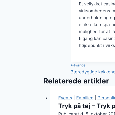
Et vellykket casi
virksomhedens me
underholdning og 
er ikke kun spæn
mulighed for at 
tilgang kan casin
højdepunkt i vir
Indlægsnavi
Forrige
Bæredygtige køkkener 
Relaterede artikler
Events
|
Familien
|
Personli
Tryk på tøj – Tryk 
Publiceret d.
5. oktober 20