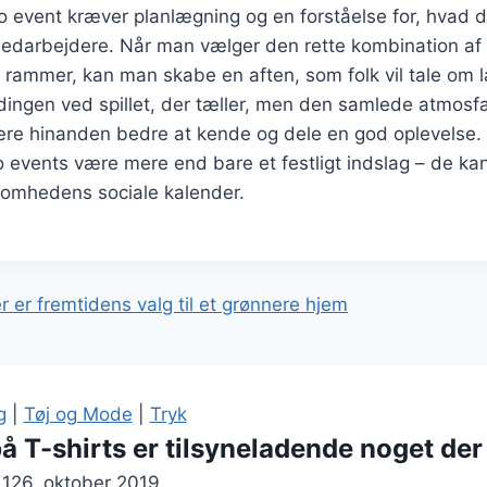
no event kræver planlægning og en forståelse for, hvad de
darbejdere. Når man vælger den rette kombination af s
rammer, kan man skabe en aften, som folk vil tale om l
dingen ved spillet, der tæller, men den samlede atmosf
lære hinanden bedre at kende og dele en god oplevelse.
o events være mere end bare et festligt indslag – de kan
ksomhedens sociale kalender.
gation
er fremtidens valg til et grønnere hjem
g
|
Tøj og Mode
|
Tryk
på T-shirts er tilsyneladende noget der
11
26. oktober 2019