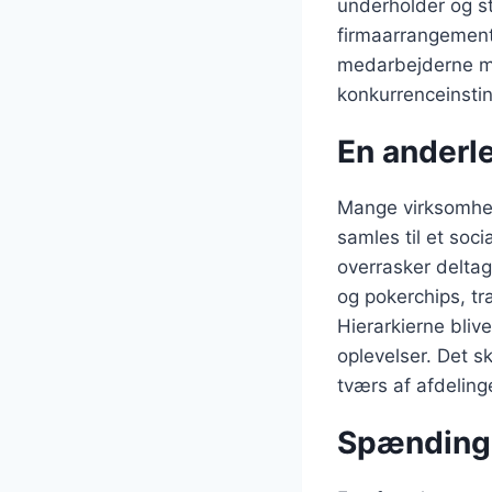
underholder og s
firmaarrangement,
medarbejderne mø
konkurrenceinsti
En anderl
Mange virksomhede
samles til et soc
overrasker deltag
og pokerchips, tr
Hierarkierne blive
oplevelser. Det s
tværs af afdeling
Spændinge