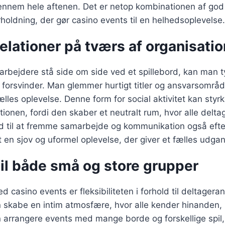
nnem hele aftenen. Det er netop kombinationen af god 
oldning, der gør casino events til en helhedsoplevelse.
elationer på tværs af organisati
rbejdere stå side om side ved et spillebord, kan man t
 forsvinder. Man glemmer hurtigt titler og ansvarsområd
lles oplevelse. Denne form for social aktivitet kan styrk
ionen, fordi den skaber et neutralt rum, hvor alle deltage
 til at fremme samarbejde og kommunikation også efte
t en sjov og uformel oplevelse, der giver et fælles udga
til både små og store grupper
d casino events er fleksibiliteten i forhold til deltagera
 skabe en intim atmosfære, hvor alle kender hinanden,
 arrangere events med mange borde og forskellige spil,