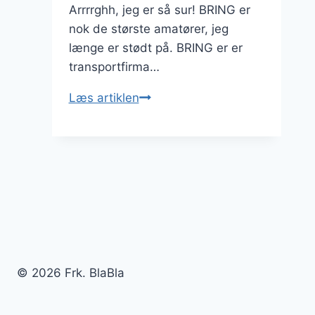
Arrrrghh, jeg er så sur! BRING er
nok de største amatører, jeg
længe er stødt på. BRING er er
transportfirma…
BRING
Læs artiklen
Transport
og
Kurér
–
Lignende
AMATØRER
er
ikke
set
© 2026 Frk. BlaBla
længe