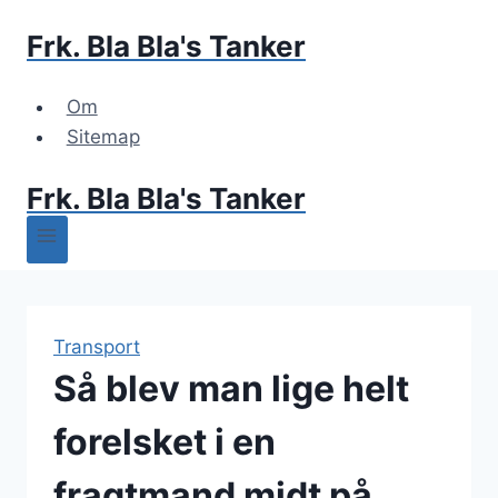
Fortsæt
Frk. Bla Bla's Tanker
til
indhold
Om
Sitemap
Frk. Bla Bla's Tanker
Transport
Så blev man lige helt
forelsket i en
fragtmand midt på