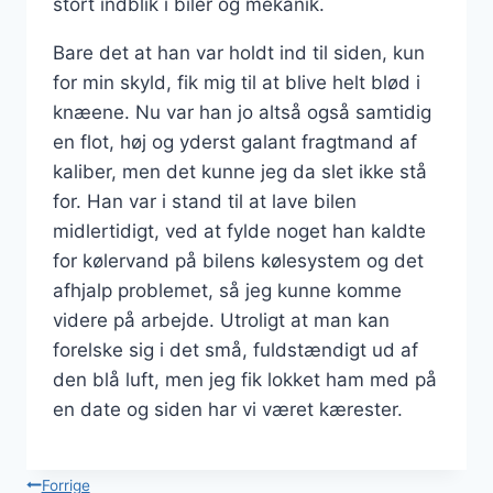
stort indblik i biler og mekanik.
Bare det at han var holdt ind til siden, kun
for min skyld, fik mig til at blive helt blød i
knæene. Nu var han jo altså også samtidig
en flot, høj og yderst galant fragtmand af
kaliber, men det kunne jeg da slet ikke stå
for. Han var i stand til at lave bilen
midlertidigt, ved at fylde noget han kaldte
for kølervand på bilens kølesystem og det
afhjalp problemet, så jeg kunne komme
videre på arbejde. Utroligt at man kan
forelske sig i det små, fuldstændigt ud af
den blå luft, men jeg fik lokket ham med på
en date og siden har vi været kærester.
Indlægsnavigation
Forrige