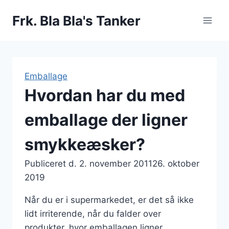
Fortsæt
Frk. Bla Bla's Tanker
til
indhold
Emballage
Hvordan har du med
emballage der ligner
smykkeæsker?
Publiceret d.
2. november 2011
26. oktober
2019
Når du er i supermarkedet, er det så ikke
lidt irriterende, når du falder over
produkter, hvor emballagen ligner