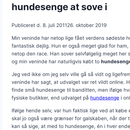
hundesenge at sove i
Publiceret d.
8. juli 2011
26. oktober 2019
Min veninde har netop lige fået verdens sødeste hu
fantastisk dejlig. Hun er også meget glad for ham, de
netop den race. Han sover selvfølgelig meget her som
og min veninde har naturligvis købt to
hundeseng
Jeg ved ikke om jeg selv ville gå så vidt og ligefrem
veninde har sagt, at udvalget var ret vildt online. H
finde små hundesenge til banditten, men ifølge hva
fysiske butikker, end udvalget på
hundesenge
i on
Ifølge hende selv, var hun faktisk lige ved at købe 
skal jo også være grænser for galskaben, når der 
kan så sige, at med to hundesenge, én i hver ende a