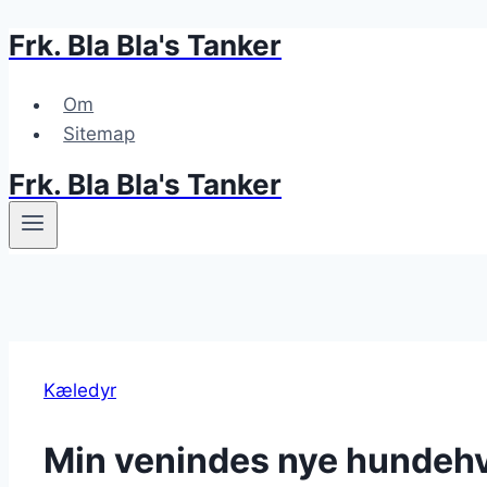
Frk. Bla Bla's Tanker
Fortsæt
til
indhold
Om
Sitemap
Frk. Bla Bla's Tanker
Kæledyr
Min venindes nye hundehva