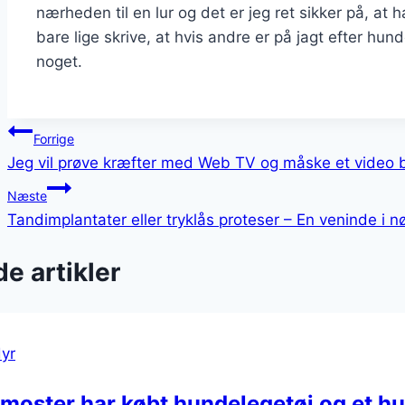
nærheden til en lur og det er jeg ret sikker på, at 
bare lige skrive, at hvis andre er på jagt efter hun
noget.
Indlægsnavigation
Forrige
Jeg vil prøve kræfter med Web TV og måske et video b
Næste
Tandimplantater eller tryklås proteser – En veninde i n
e artikler
yr
moster har købt hundelegetøj og et hu