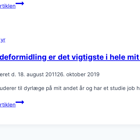
Jeg
tiklen
hjalp
min
søster
med
yr
at
købe
eformidling er det vigtigste i hele mit 
kvalitets
spåner
eret d.
18. august 2011
26. oktober 2019
til
heste
uderer til dyrlæge på mit andet år og har et studie jo
Hundeformidling
tiklen
er
det
vigtigste
i