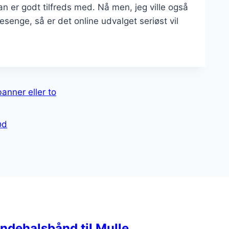
han er godt tilfreds med. Nå men, jeg ville også
desenge, så er det online udvalget seriøst vil
anner eller to
ød
ndehalsbånd til Mulle