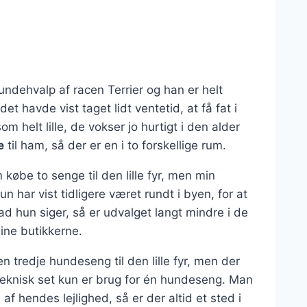
ndehvalp af racen Terrier og han er helt
t havde vist taget lidt ventetid, at få fat i
 helt lille, de vokser jo hurtigt i den alder
e
til ham, så der er en i to forskellige rum.
 købe to senge til den lille fyr, men min
un har vist tidligere været rundt i byen, for at
d hun siger, så er udvalget langt mindre i de
line butikkerne.
en tredje hundeseng til den lille fyr, men der
teknisk set kun er brug for én hundeseng. Man
f hendes lejlighed, så er der altid et sted i