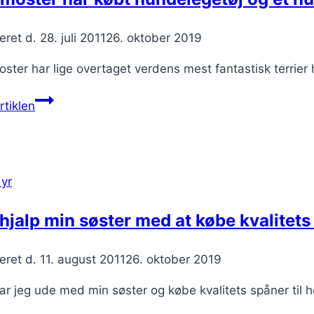
eret d.
28. juli 2011
26. oktober 2019
ster har lige overtaget verdens mest fantastisk terrier
Min
tiklen
moster
har
købt
hundelegetøj
yr
og
et
hjalp min søster med at købe kvalitets 
hundehalsbånd
til
eret d.
11. august 2011
26. oktober 2019
Mulle
var jeg ude med min søster og købe kvalitets spåner til 