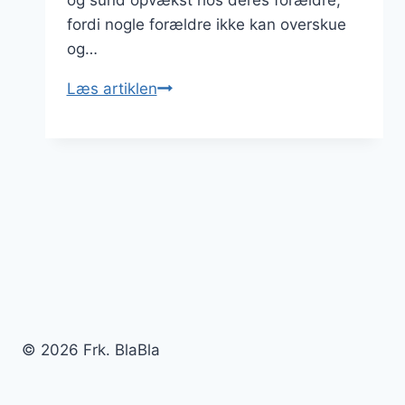
og sund opvækst hos deres forældre,
fordi nogle forældre ikke kan overskue
og…
Storskoven
Læs artiklen
har
mange
års
erfaring
med
PAS
systemet
© 2026 Frk. BlaBla