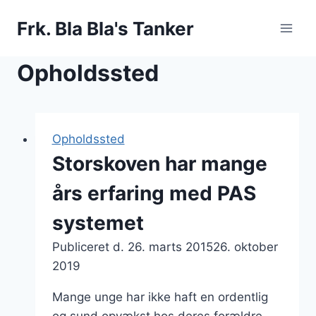
Fortsæt
Frk. Bla Bla's Tanker
til
indhold
Opholdssted
Opholdssted
Storskoven har mange
års erfaring med PAS
systemet
Publiceret d.
26. marts 2015
26. oktober
2019
Mange unge har ikke haft en ordentlig