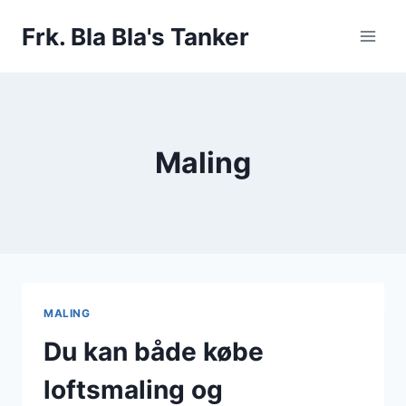
Fortsæt
Frk. Bla Bla's Tanker
til
indhold
Maling
MALING
Du kan både købe
loftsmaling og