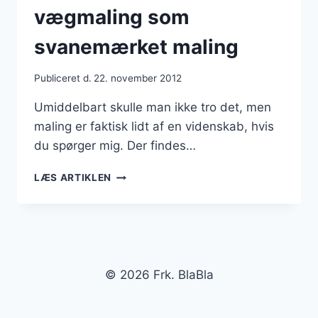
vægmaling som
svanemærket maling
Publiceret d.
22. november 2012
Umiddelbart skulle man ikke tro det, men
maling er faktisk lidt af en videnskab, hvis
du spørger mig. Der findes…
DU
LÆS ARTIKLEN
KAN
BÅDE
KØBE
LOFTSMALING
OG
VÆGMALING
© 2026 Frk. BlaBla
SOM
SVANEMÆRKET
MALING